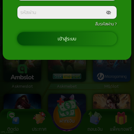
ลืมรหัสผ่าน ?
SlotXO
PGSoft
PP Global
เข้าสู่ระบบ
Askmeslot
Askmebet
MGSlot
ฝากเงิน
ติดต่อ
ประกาศ
ถอนเงิน
แพ็คเกจฟรี
CP9_v2.0317